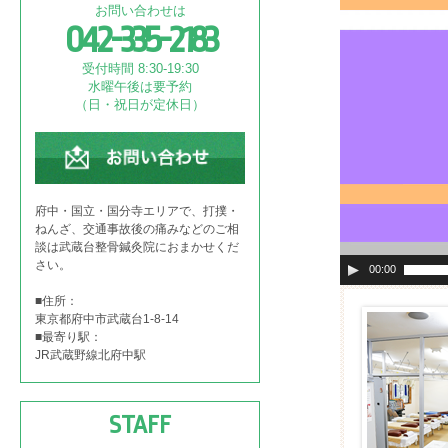
お問い合わせは
042-335-2183
受付時間 8:30-19:30
水曜午後は要予約
（日・祝日が定休日）
府中・国立・国分寺エリアで、打撲・
ねんざ、交通事故後の痛みなどのご相
談は武蔵台整骨鍼灸院におまかせくだ
さい。
00:00
■住所：
東京都府中市武蔵台1-8-14
■最寄り駅：
JR武蔵野線北府中駅
STAFF