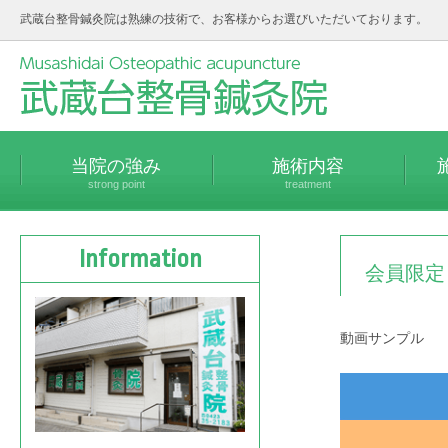
武蔵台整骨鍼灸院は熟練の技術で、お客様からお選びいただいております。
当院の強み
施術内容
strong point
treatment
Information
会員限定
動画サンプル